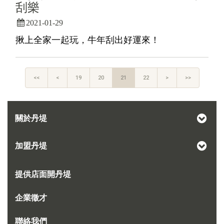
刮樂
2021-01-29
揪上全家一起玩，牛年刮出好運來！
<<
<
19
20
21
22
>
>>
關於丹堤
加盟丹堤
提供店面開丹堤
企業徵才
聯絡我們